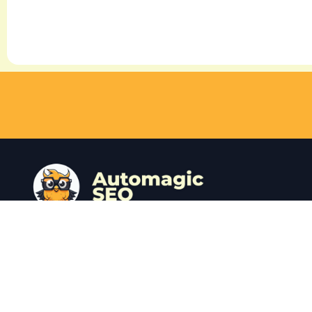
Få en gratis SEO-analyse i dag og boost din
online trafik med Programmatic SEO.
Vores team af SEO-eksperter tager sig af det
hele, så du ikke skal løfte en finger.