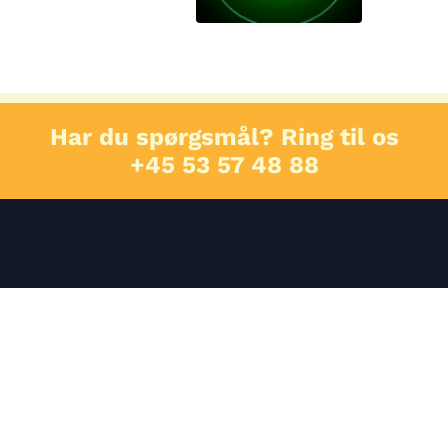
Har du spørgsmål? Ring til os
+45 53 57 48 88
E: mathias@automagicseo.dk
Indu
Caf
P: +45 53 77 87 23
Ene
A: Tomsagervej 2, 8230 Åbyhøj
For
CVR: 40882529
Hjem
Gul