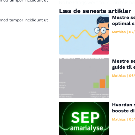
smod tempor incididunt ut
No headings were found on this pa
Læs de seneste artikler
Mestre se
smod tempor incididunt ut
optimal 
Mathias
07/
Mestre se
guide til 
Mathias
06/
Hvordan 
booste di
Mathias
05/