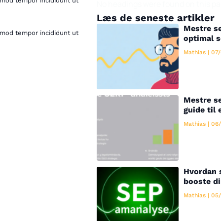
smod tempor incididunt ut
No headings were found on this pa
Læs de seneste artikler
Mestre se
smod tempor incididunt ut
optimal 
Mathias
07/
Mestre se
guide til 
Mathias
06/
Hvordan 
booste di
Mathias
05/