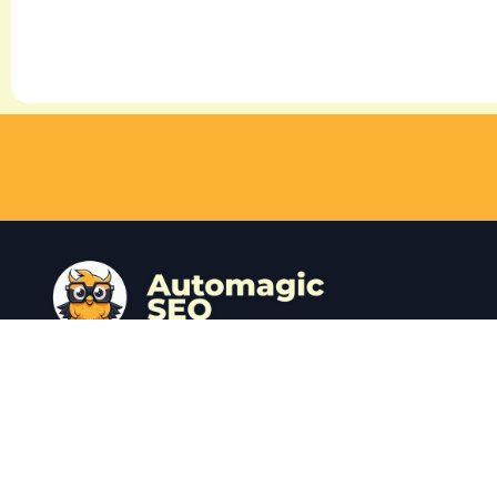
Få en gratis SEO-analyse i dag og boost din
online trafik med Programmatic SEO.
Vores team af SEO-eksperter tager sig af det
hele, så du ikke skal løfte en finger.