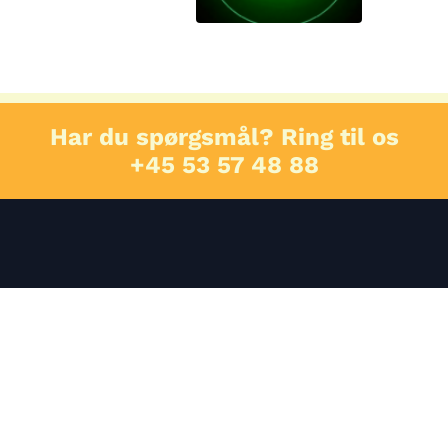
Har du spørgsmål? Ring til os
+45 53 57 48 88
E: mathias@automagicseo.dk
Indu
Caf
P: +45 53 77 87 23
Ene
A: Tomsagervej 2, 8230 Åbyhøj
For
CVR: 40882529
Hjem
Gul