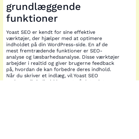
grundlæggende
funktioner
Yoast SEO er kendt for sine effektive
værktøjer, der hjælper med at optimere
indholdet på din WordPress-side. En af de
mest fremtrædende funktioner er SEO-
analyse og læsbarhedsanalyse. Disse værktøjer
arbejder i realtid og giver brugerne feedback
på, hvordan de kan forbedre deres indhold.
Når du skriver et indlæg, vil Yoast SEO
evaluere dit indhold baseret på det valgte
fokusnøgleord og give forslag til forbedringer.
Dette sikrer, at dit indhold ikke kun er
optimeret til søgemaskiner, men også let at
læse for dine besøgende.
Optimering af nøgleord
og indhold