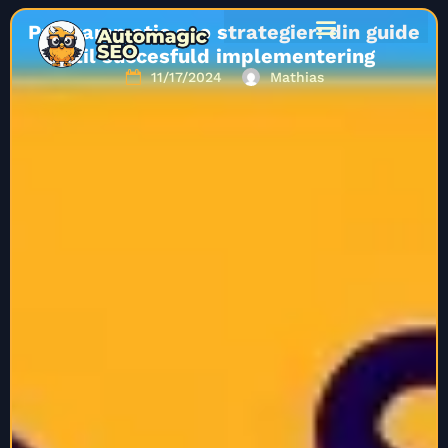
Programmatic seo strategier: din guide
til succesfuld implementering
11/17/2024
Mathias