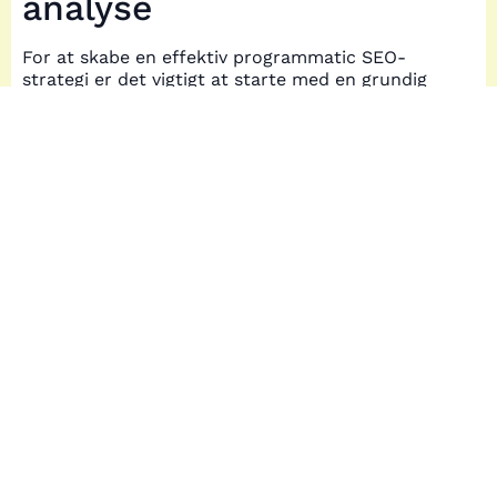
analyse
For at skabe en effektiv programmatic SEO-
strategi er det vigtigt at starte med en grundig
forberedelse og analyse. Først og fremmest
skal du definere de søgeord, der er mest
relevante for din virksomhed. Dette indebærer
en dybdegående forståelse af din målgruppe
og deres søgeadfærd. Når du har identificeret
de centrale søgeord, er næste skridt at udføre
en SERP-analyse. Dette hjælper dig med at
forstå, hvordan dine konkurrenter rangerer,
og hvilke strategier de bruger. Ved at bruge
værktøjer som Ranktracker eller Semrush kan
du få indsigt i konkurrenternes indhold,
linkstruktur og andre SEO-taktikker.
En vigtig del af analysen er at vurdere
søgeords sværhedsgrad. Dette giver dig en idé
om, hvor meget konkurrence der er for
bestemte søgeord, og hvor du har mulighed
for at differentiere dig. Ved at identificere
indholdshuller i konkurrenternes strategier