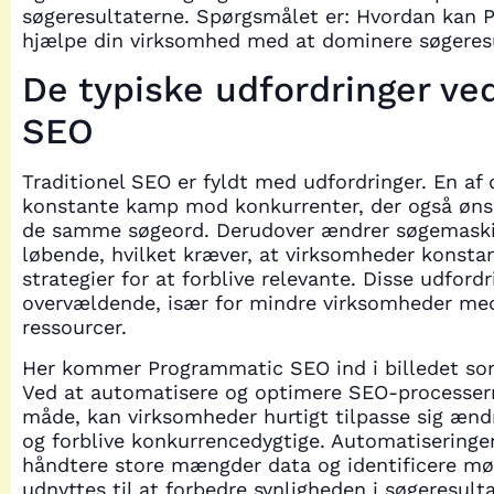
søgeresultaterne. Spørgsmålet er: Hvordan kan
hjælpe din virksomhed med at dominere søgeres
De typiske udfordringer ved
SEO
Traditionel SEO er fyldt med udfordringer. En af 
konstante kamp mod konkurrenter, der også ønsk
de samme søgeord. Derudover ændrer søgemaski
løbende, hvilket kræver, at virksomheder konstan
strategier for at forblive relevante. Disse udford
overvældende, især for mindre virksomheder m
ressourcer.
Her kommer Programmatic SEO ind i billedet som
Ved at automatisere og optimere SEO-processern
måde, kan virksomheder hurtigt tilpasse sig ændr
og forblive konkurrencedygtige. Automatiseringe
håndtere store mængder data og identificere mø
udnyttes til at forbedre synligheden i søgeresult