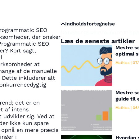
Indholdsfortegnelse
 Programmatic SEO
No headings were found on this pa
irksomheder, der ønsker
Læs de seneste artikler
r Programmatic SEO
Mestre se
er? Kort sagt,
optimal 
l
Mathias
07/
virksomheder at
mange af de manuelle
 Dette inkluderer alt
konkurrencedygtig
Mestre se
guide til 
rend; det er en
Mathias
06/
t af intens
udvikler sig. Ved at
er ikke kun spare
å opnå en mere præcis
inger i
Hvordan 