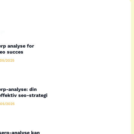
ge.
rp analyse for
seo succes
05/2025
rp-analyse: din
effektiv seo-strategi
05/2025
serp-analyse kan