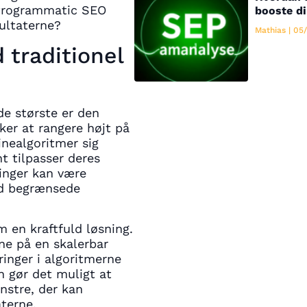
 Programmatic SEO
booste di
ultaterne?
Mathias
05/
 traditionel
de største er den
er at rangere højt på
nealgoritmer sig
t tilpasser deres
ringer kan være
ed begrænsede
 en kraftfuld løsning.
e på en skalerbar
inger i algoritmerne
n gør det muligt at
nstre, der kan
aterne.