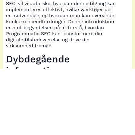
SEO, vil vi udforske, hvordan denne tilgang kan
implementeres effektivt, hvilke værktøjer der
er nødvendige, og hvordan man kan overvinde
konkurrenceudfordringer. Denne introduktion
er blot begyndelsen på at forstå, hvordan
Programmatic SEO kan transformere din
digitale tilstedeværelse og drive din
virksomhed fremad.
Dybdegående
information om
programmatic SEO
For at forstå, hvordan programmatic SEO kan
revolutionere din digitale strategi, er det
essentielt at dykke ned i, hvordan de øverste
resultater på søgeresultatsiderne (SERP) er
struktureret. Ved at analysere de top 10
resultater for søgeordet opdager vi, at artikler
og detaljerede guides ofte dominerer. Disse