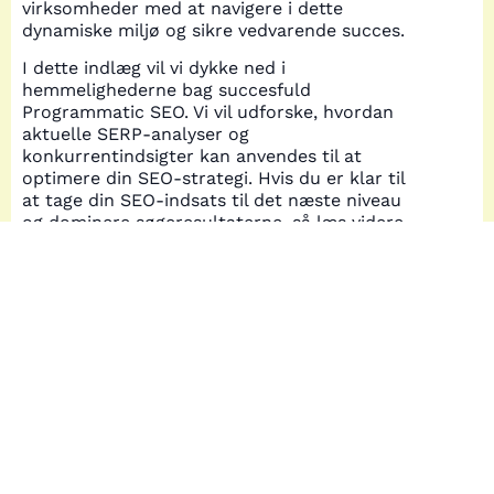
virksomheder med at navigere i dette
dynamiske miljø og sikre vedvarende succes.
I dette indlæg vil vi dykke ned i
hemmelighederne bag succesfuld
Programmatic SEO. Vi vil udforske, hvordan
aktuelle SERP-analyser og
konkurrentindsigter kan anvendes til at
optimere din SEO-strategi. Hvis du er klar til
at tage din SEO-indsats til det næste niveau
og dominere søgeresultaterne, så læs videre
for at opdage, hvordan Programmatic SEO kan
transformere din digitale tilstedeværelse.
Serp analyse: indsigt
og strategier
For at mestre Programmatic SEO er en
grundig SERP-analyse afgørende. Ved at
analysere søgeresultatsiderne kan du forstå,
hvordan dine konkurrenter rangerer og hvilke
strategier de bruger. Værktøjer som