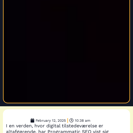
February 12, 2025
10:38 am
I en verden, hvor digital tilstedeværelse er
altafgørende, har Programmatic SEO vist sig