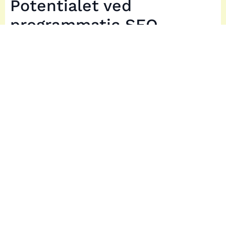
Potentialet ved
programmatic SEO
For at illustrere potentialet ved programmatic
SEO, kan vi se på en kort case study. En
virksomhed, der implementerede
programmatic SEO, oplevede en stigning i
deres organiske trafik på over 200% på blot
seks måneder. Dette eksempel viser, hvordan
automatisering af SEO-processer kan føre til
betydelige forbedringer i online synlighed og
forretningsresultater. Læs videre for at
opdage de “hemmeligheder”, der kan hjælpe
din virksomhed med at udnytte programmatic
SEO til fulde.
Kerneprincipperne i
programmatic SEO
For at forstå, hvordan programmatic SEO