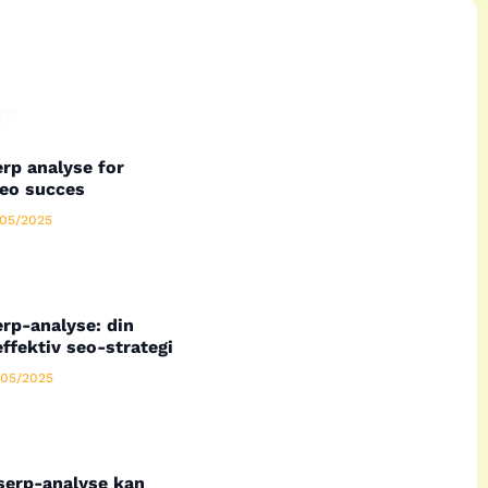
ge.
rp analyse for
seo succes
05/2025
rp-analyse: din
effektiv seo-strategi
05/2025
serp-analyse kan