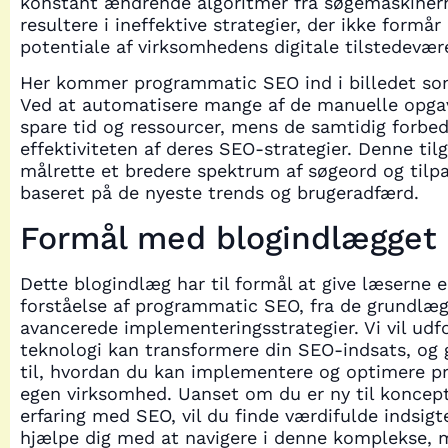
konstant ændrende algoritmer fra søgemaskiner
resultere i ineffektive strategier, der ikke formår
potentiale af virksomhedens digitale tilstedevær
Her kommer programmatic SEO ind i billedet s
Ved at automatisere mange af de manuelle opga
spare tid og ressourcer, mens de samtidig forbe
effektiviteten af deres SEO-strategier. Denne til
målrette et bredere spektrum af søgeord og tilpa
baseret på de nyeste trends og brugeradfærd.
Formål med blogindlægget
Dette blogindlæg har til formål at give læserne
forståelse af programmatic SEO, fra de grundlæg
avancerede implementeringsstrategier. Vi vil ud
teknologi kan transformere din SEO-indsats, og g
til, hvordan du kan implementere og optimere p
egen virksomhed. Uanset om du er ny til koncepte
erfaring med SEO, vil du finde værdifulde indsigt
hjælpe dig med at navigere i denne komplekse, 