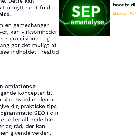
ne. Dette kan
booste di
 at udnytte det fulde
else.
Mathias
05/
om en gamechanger.
ver, kan virksomheder
drer præcisionen og
gang gør det muligt at
sse indholdet i realtid
 en omfattende
gende koncepter til
forske, hvordan denne
ive dig praktiske tips
rogrammatic SEO i din
t eller allerede har
er og råd, der kan
men givende verden.