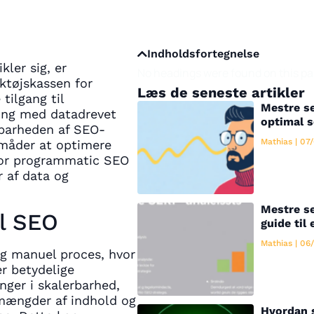
Indholdsfortegnelse
kler sig, er
No headings were found on this pa
ktøjskassen for
Læs de seneste artikler
tilgang til
Mestre se
ing med datadrevet
optimal 
rbarheden af SEO-
Mathias
07/
 måder at optimere
 for programmatic SEO
 af data og
Mestre se
el SEO
guide til 
Mathias
06/
og manuel proces, hvor
er betydelige
nger i skalerbarhed,
mængder af indhold og
Hvordan 