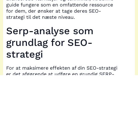
guide fungere som en omfattende ressource
for dem, der ønsker at tage deres SEO-
strategi til det næste niveau.
Serp-analyse som
grundlag for SEO-
strategi
For at maksimere effekten af din SEO-strategi
er det afgørende at udføre en grundig SERP-
analyse. Denne proces starter med at søge på
det valgte søgeord i en søgemaskine som
Google. Når du har indtastet søgeordet, skal
du fokusere på de øverste resultater, typisk de
første 10, da disse er de mest synlige og
relevante for brugerne. At forstå, hvordan
disse resultater er struktureret, kan give
værdifuld indsigt i, hvordan du kan forbedre
din egen strategi.