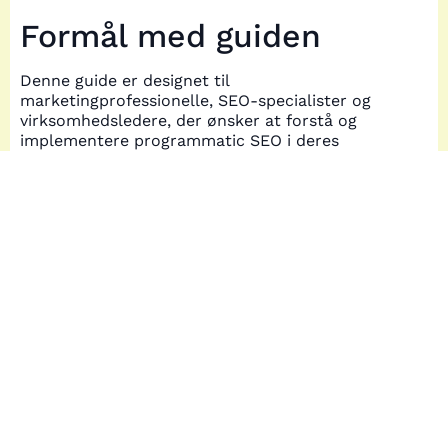
Formål med guiden
Denne guide er designet til
marketingprofessionelle, SEO-specialister og
virksomhedsledere, der ønsker at forstå og
implementere programmatic SEO i deres
strategier. Læseren kan forvente at lære om
de mest effektive strategier, teknikker og
værktøjer, der er nødvendige for at udnytte
programmatic SEO fuldt ud. Uanset om du er
ny til konceptet eller ønsker at forbedre dine
nuværende metoder, vil denne guide give dig
den indsigt og viden, du har brug for til at
opnå succes.
Dybdegående
information om
programmatic SEO