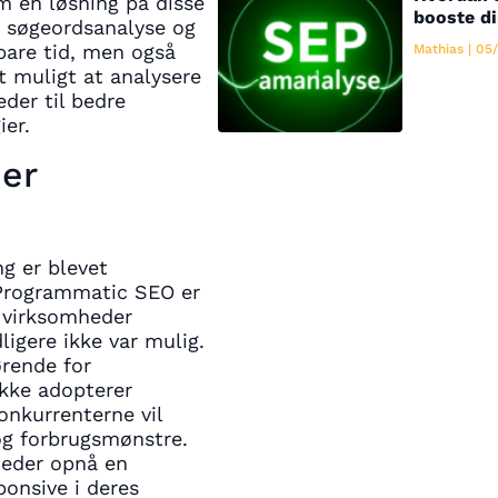
 en løsning på disse
booste di
m søgeordsanalyse og
pare tid, men også
Mathias
05/
t muligt at analysere
der til bedre
ier.
er
g er blevet
 Programmatic SEO er
r virksomheder
ligere ikke var mulig.
ørende for
ikke adopterer
onkurrenterne vil
og forbrugsmønstre.
eder opnå en
ponsive i deres