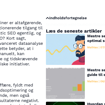
Indholdsfortegnelse
iner er altafgørende,
No headings were found on this pa
ionerende tilgang til
Læs de seneste artikler
ic SEO egentlig, og
Mestre se
O? Kort sagt,
optimal 
vanceret dataanalyse
Mathias
07/
tte betyder, at i
manuelt, kan
e og tidskrævende
ske initiativer.
Mestre se
guide til 
Mathias
06/
ffære, fyldt med
ldsoptimering og
vende, men også
sultaterne negativt.
Hvordan 