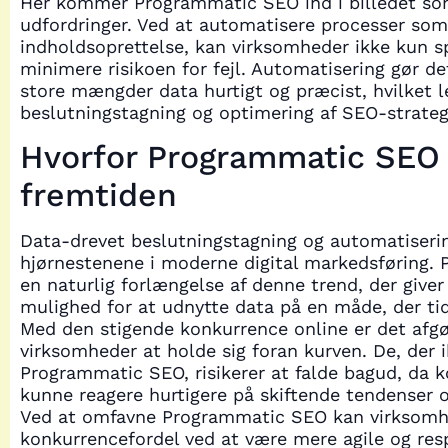
Her kommer Programmatic SEO ind i billedet som
udfordringer. Ved at automatisere processer so
indholdsoprettelse, kan virksomheder ikke kun s
minimere risikoen for fejl. Automatisering gør de
store mængder data hurtigt og præcist, hvilket le
beslutningstagning og optimering af SEO-strateg
Hvorfor Programmatic SEO 
fremtiden
Data-drevet beslutningstagning og automatiserin
hjørnestenene i moderne digital markedsføring.
en naturlig forlængelse af denne trend, der give
mulighed for at udnytte data på en måde, der tid
Med den stigende konkurrence online er det afg
virksomheder at holde sig foran kurven. De, der 
Programmatic SEO, risikerer at falde bagud, da k
kunne reagere hurtigere på skiftende tendenser 
Ved at omfavne Programmatic SEO kan virksomh
konkurrencefordel ved at være mere agile og res