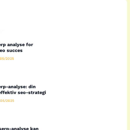
ge.
rp analyse for
seo succes
05/2025
rp-analyse: din
effektiv seo-strategi
05/2025
serp-analyse kan