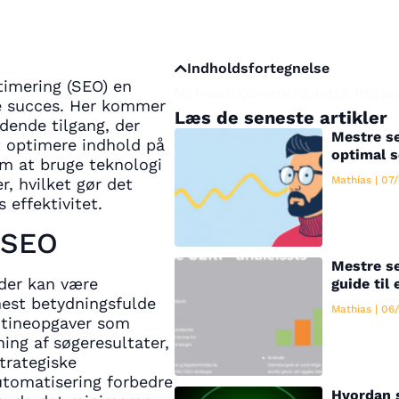
Indholdsfortegnelse
timering (SEO) en
No headings were found on this pa
e succes. Her kommer
Læs de seneste artikler
dende tilgang, der
Mestre se
t optimere indhold på
optimal 
m at bruge teknologi
Mathias
07/
r, hvilket gør det
 effektivitet.
 SEO
Mestre se
 der kan være
guide til 
mest betydningsfulde
Mathias
06/
rutineopgaver som
ing af søgeresultater,
trategiske
utomatisering forbedre
Hvordan 