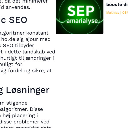
e, da det minimerer
booste di
tid anvendes.
Mathias
05/
ic SEO
algoritmer konstant
 holde sig ajour med
c SEO tilbyder
t i dette landskab ved
hurtigt til ændringer i
uligt for
 fordel og sikre, at
g Løsninger
om stigende
algoritmer. Disse
 høj placering i
disse problemer ved
re store mængder data