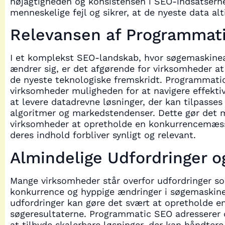
nøjagtigheden og konsistensen i SEO-indsatsern
menneskelige fejl og sikrer, at de nyeste data al
Relevansen af Programmat
I et komplekst SEO-landskab, hvor søgemaskine
ændrer sig, er det afgørende for virksomheder at
de nyeste teknologiske fremskridt. Programmati
virksomheder muligheden for at navigere effektiv
at levere datadrevne løsninger, der kan tilpasses 
algoritmer og markedstendenser. Dette gør det m
virksomheder at opretholde en konkurrencemæssig
deres indhold forbliver synligt og relevant.
Almindelige Udfordringer o
Mange virksomheder står overfor udfordringer s
konkurrence og hyppige ændringer i søgemaskine
udfordringer kan gøre det svært at opretholde en
søgeresultaterne. Programmatic SEO adresserer 
at tilbyde skalerbare løsninger, der kan håndte