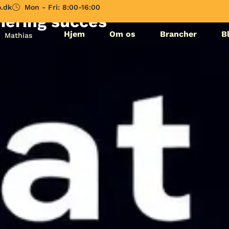
le til automatiseret
.dk
Mon - Fri: 8:00-16:00
ering succes
Hjem
Om os
Brancher
B
Mathias