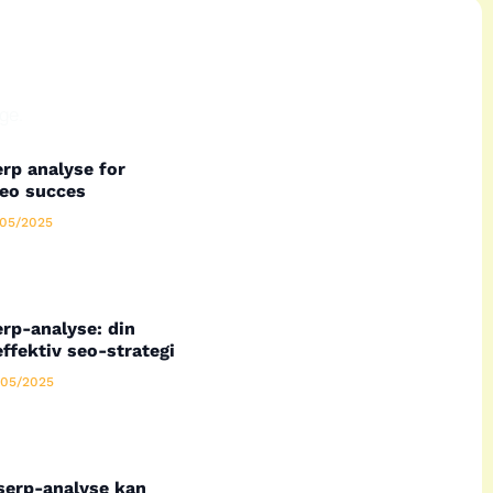
ge.
rp analyse for
seo succes
05/2025
rp-analyse: din
effektiv seo-strategi
05/2025
serp-analyse kan