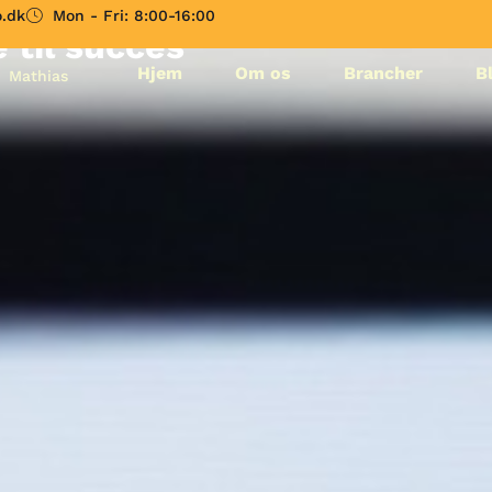
ering på google: din
.dk
Mon - Fri: 8:00-16:00
 til succes
Hjem
Om os
Brancher
B
Mathias