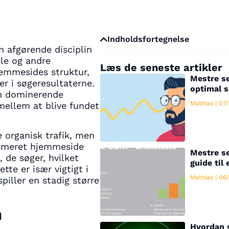
Indholdsfortegnelse
n afgørende disciplin
No headings were found on this pa
gle og andre
Læs de seneste artikler
emmesides struktur,
Mestre se
er i søgeresultaterne.
optimal 
en dominerende
Mathias
07/
mellem at blive fundet
e organisk trafik, men
ptimeret hjemmeside
Mestre se
, de søger, hvilket
guide til 
tte er især vigtigt i
Mathias
06/
piller en stadig større
n
Hvordan 