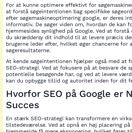
For at kunne optimere effektivt for søgemaskiner
at forstå søgeintentionen bag specifikke søgeord
efter søgemaskineoptimering google, er deres int
informativ. De søger viden om, hvordan de kan f
hjemmesides synlighed på Google. Ved at forstå
du skræddersy dit indhold til at levere præcis de
brugerne leder efter, hvilket øger chancerne for a
søgeresultaterne.
At kende søgeintentionen hjælper også med at 
SEO-strategi. Ved at fokusere på at besvare de 
potentielle besøgende har, og ved at levere værd
kan du opbygge tillid og autoritet inden for dit fe
Hvorfor SEO på Google er N
Succes
En stærk SEO-strategi kan transformere en virk
tilstedeværelse. Ved at opnå en høj placering på
hjemmeside få mere eksponering, hvilket fører ti