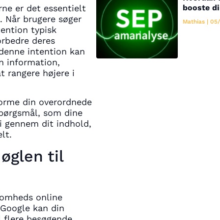
booste di
ne er det essentielt
. Når brugere søger
Mathias
05/
ention typisk
orbedre deres
 denne intention kan
n information,
t rangere højere i
forme din overordnede
spørgsmål, som dine
i gennem dit indhold,
lt.
øglen til
somheds online
 Google kan din
l flere besøgende,