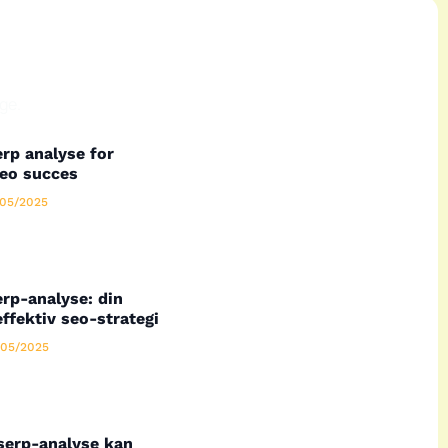
ge.
rp analyse for
seo succes
05/2025
rp-analyse: din
effektiv seo-strategi
05/2025
serp-analyse kan