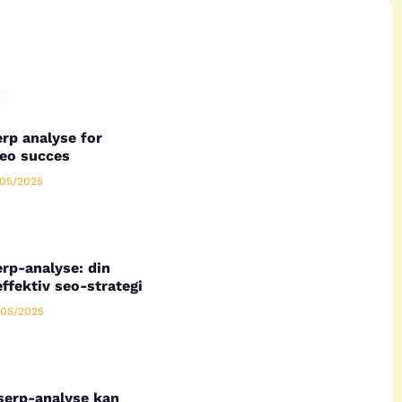
ge.
rp analyse for
seo succes
05/2025
rp-analyse: din
effektiv seo-strategi
05/2025
serp-analyse kan