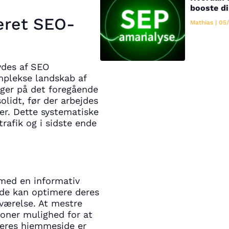
booste di
eret SEO-
Mathias
05/
ydes af SEO
mplekse landskab af
gger på det foregående
lidt, før der arbejdes
er. Dette systematiske
trafik og i sidste ende
 med en informativ
 de kan optimere deres
eværelse. At mestre
oner mulighed for at
 deres hjemmeside er