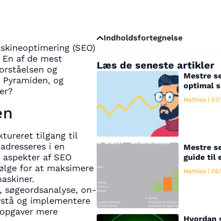
Indholdsfortegnelse
askineoptimering (SEO)
No headings were found on this pa
 En af de mest
Læs de seneste artikler
forståelsen og
Mestre se
 Pyramiden, og
optimal 
er?
Mathias
07/
en
ureret tilgang til
 adresseres i en
Mestre se
e aspekter af SEO
guide til 
følge for at maksimere
Mathias
06/
askiner.
 søgeordsanalyse, on-
orstå og implementere
-opgaver mere
Hvordan 