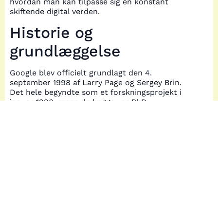
hvordan man kan tilpasse sig en konstant
skiftende digital verden.
Historie og
grundlæggelse
Google blev officielt grundlagt den 4.
september 1998 af Larry Page og Sergey Brin.
Det hele begyndte som et forskningsprojekt i
januar 1996, mens de begge var PhD-
studerende ved Stanford University. Deres mål
var at forbedre søgemaskinernes evne til at
finde relevant information på nettet. De
udviklede PageRank-algoritmen, en
banebrydende metode til at analysere
linkværdier, der hurtigt blev en game-changer
for søgemaskiner. Denne algoritme gjorde det
muligt at rangere websider efter relevans,
hvilket markant forbedrede brugeroplevelsen.
Tidlige år og første