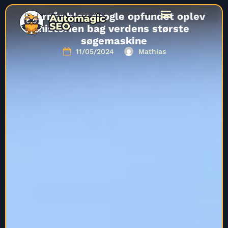
Hvornår blev google opfundet oplev
historien bag verdens største
søgemaskine
11/05/2024
Mathias