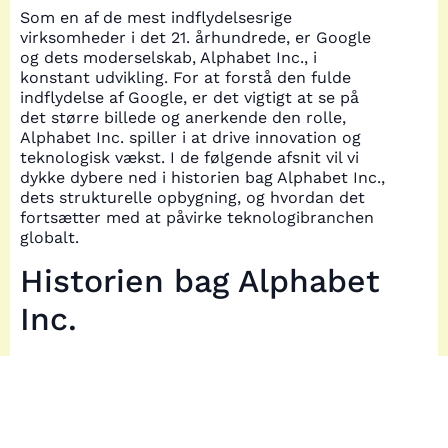
Som en af de mest indflydelsesrige
virksomheder i det 21. århundrede, er Google
og dets moderselskab, Alphabet Inc., i
konstant udvikling. For at forstå den fulde
indflydelse af Google, er det vigtigt at se på
det større billede og anerkende den rolle,
Alphabet Inc. spiller i at drive innovation og
teknologisk vækst. I de følgende afsnit vil vi
dykke dybere ned i historien bag Alphabet Inc.,
dets strukturelle opbygning, og hvordan det
fortsætter med at påvirke teknologibranchen
globalt.
Historien bag Alphabet
Inc.
Alphabet Inc. blev etableret i 2015 som en del
af en strategisk omstrukturering af Google.
Denne omstrukturering blev initieret af
stifterne Larry Page og Sergey Brin med det
formål at give de forskellige dele af