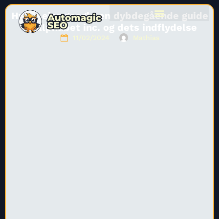
Hvem ejer google en dybdegående guide
til alphabet inc. og dets indflydelse
11/02/2024
Mathias