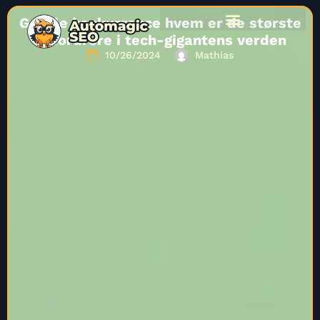
Google konkurrence hvem er de største
udfordrere i tech-gigantens verden
10/26/2024
Mathias