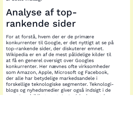
Analyse af top-
rankende sider
For at forstå, hvem der er de primære
konkurrenter til Google, er det nyttigt at se på
top-rankende sider, der diskuterer emnet.
Wikipedia er en af de mest pålidelige kilder til
at få en generel oversigt over Googles
konkurrenter. Her nævnes ofte virksomheder
som Amazon, Apple, Microsoft og Facebook,
der alle har betydelige markedsandele i
forskellige teknologiske segmenter. Teknologi-
blogs og nyhedsmedier giver også indsigt i de
seneste udviklinger og strategiske bevægelser
fra Googles konkurrenter. For eksempel har
Amazon udvidet sin cloud computing service,
AWS, der udfordrer Googles egen cloud
platform. Markedsanalyser og rapporter viser,
at innovation og strategiske partnerskaber er
centrale elementer i at opretholde