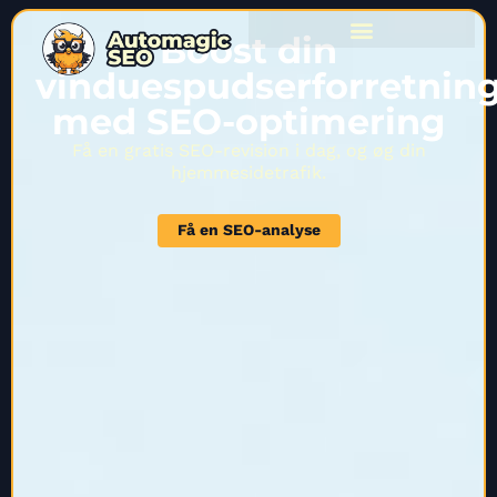
Boost din
vinduespudserforretnin
med SEO-optimering
Få en gratis SEO-revision i dag, og øg din
hjemmesidetrafik.
Få en SEO-analyse