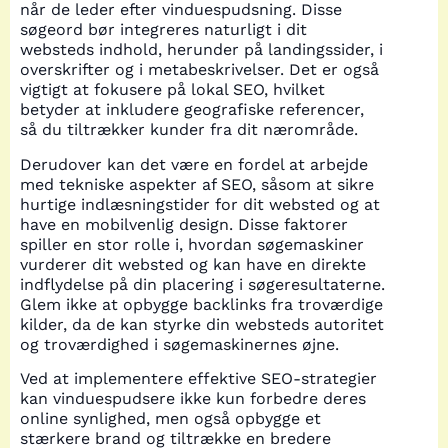
når de leder efter vinduespudsning. Disse
søgeord bør integreres naturligt i dit
websteds indhold, herunder på landingssider, i
overskrifter og i metabeskrivelser. Det er også
vigtigt at fokusere på lokal SEO, hvilket
betyder at inkludere geografiske referencer,
så du tiltrækker kunder fra dit nærområde.
Derudover kan det være en fordel at arbejde
med tekniske aspekter af SEO, såsom at sikre
hurtige indlæsningstider for dit websted og at
have en mobilvenlig design. Disse faktorer
spiller en stor rolle i, hvordan søgemaskiner
vurderer dit websted og kan have en direkte
indflydelse på din placering i søgeresultaterne.
Glem ikke at opbygge backlinks fra troværdige
kilder, da de kan styrke din websteds autoritet
og troværdighed i søgemaskinernes øjne.
Ved at implementere effektive SEO-strategier
kan vinduespudsere ikke kun forbedre deres
online synlighed, men også opbygge et
stærkere brand og tiltrække en bredere