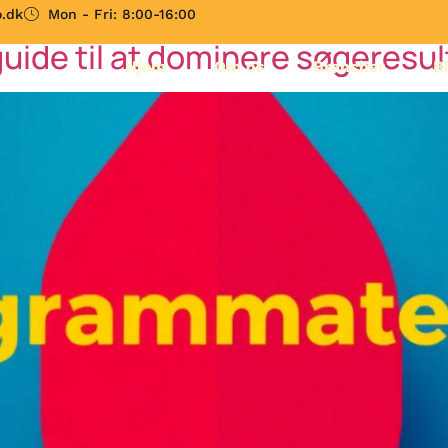
.dk
Mon - Fri: 8:00-16:00
uide til at dominere søgeresu
Hjem
Om os
Brancher
B