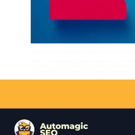
I den moderne digitale verden, hvor online synli
af de mest lovende tilgange i dag er programma
automatiseret metode, der bruger avancerede 