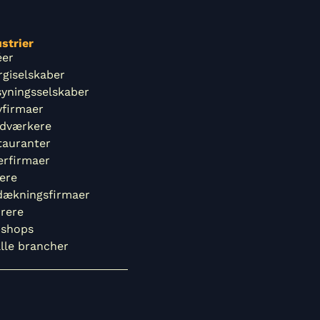
strier
éer
rgiselskaber
syningsselskaber
vfirmaer
dværkere
tauranter
erfirmaer
ere
dækningsfirmaer
rere
shops
alle brancher