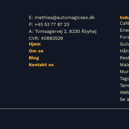
E: mathias@automagicseo.dk
Indu
Caf
P: +45 53 77 87 23
Ene
A: Tomsagervej 2, 8230 Åbyhøj
For
CVR: 40882529
Hjem
Gul
Om os
Hån
Blog
Res
Kontakt os
Mal
Mur
Tag
Tøm
Web
Se 