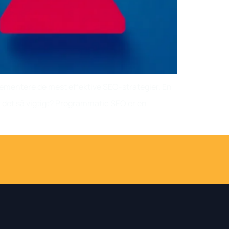
plementere de mest effektive SEO-strategier. En
 det så vigtigt? Programmatic SEO er en