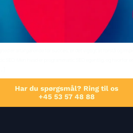
ghed er altafgørende for succes, er det vigtigt at forstå og im
tic SEO. Men hvad er programmatic SEO egentlig, og hvorfor er
[…]
Har du spørgsmål? Ring til os
+45 53 57 48 88