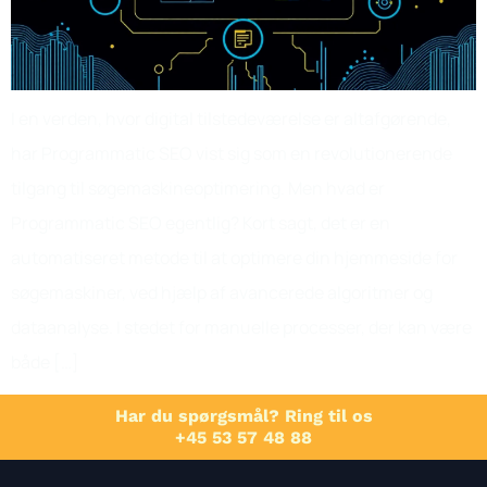
I en verden, hvor digital tilstedeværelse er altafgørende,
har Programmatic SEO vist sig som en revolutionerende
tilgang til søgemaskineoptimering. Men hvad er
Programmatic SEO egentlig? Kort sagt, det er en
automatiseret metode til at optimere din hjemmeside for
søgemaskiner, ved hjælp af avancerede algoritmer og
dataanalyse. I stedet for manuelle processer, der kan være
både […]
Har du spørgsmål? Ring til os
+45 53 57 48 88