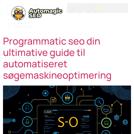
Day:
February 20,
2025
Programmatic seo din
ultimative guide til
automatiseret
søgemaskineoptimering